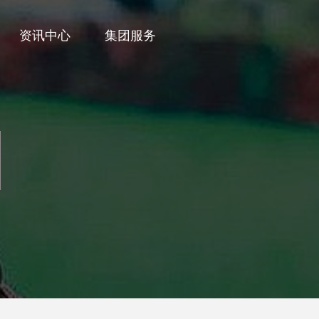
资讯中心
集团服务