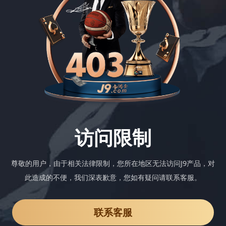
访问限制
尊敬的用户，由于相关法律限制，您所在地区无法访问J9产品，对
此造成的不便，我们深表歉意，您如有疑问请联系客服。
联系客服