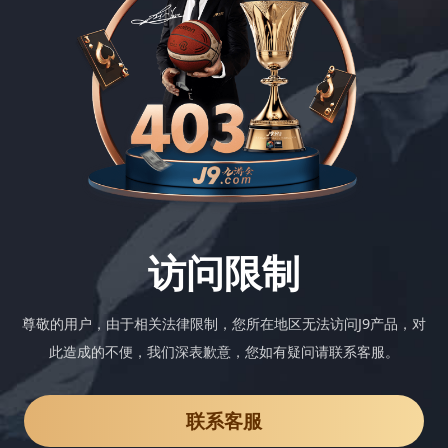
访问限制
尊敬的用户，由于相关法律限制，您所在地区无法访问J9产品，对
此造成的不便，我们深表歉意，您如有疑问请联系客服。
联系客服