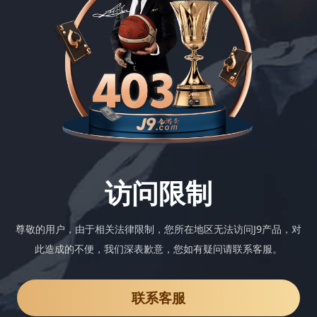
访问限制
尊敬的用户，由于相关法律限制，您所在地区无法访问J9产品，对
此造成的不便，我们深表歉意，您如有疑问请联系客服。
联系客服