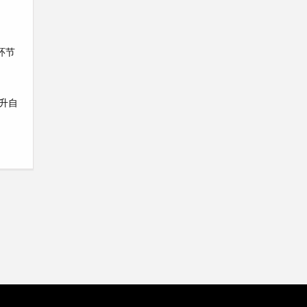
环节
升自