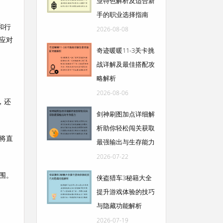
业特色解析及适合新
手的职业选择指南
和行
2026-08-08
应对
奇迹暖暖11-3关卡挑
战详解及最佳搭配攻
略解析
2026-08-06
，还
剑神刷图加点详细解
析助你轻松闯关获取
将直
最强输出与生存能力
2026-07-22
围。
侠盗猎车3秘籍大全
提升游戏体验的技巧
与隐藏功能解析
2026-07-19