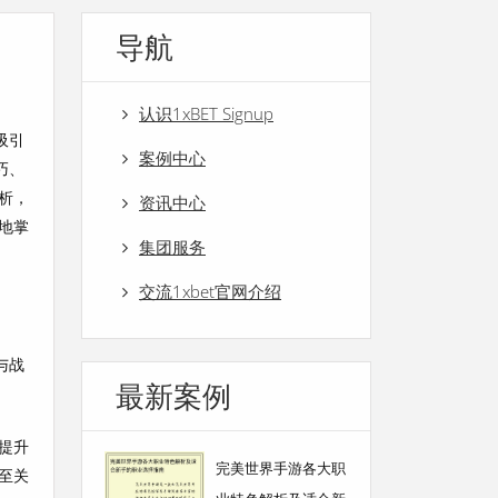
导航
认识1xBET Signup
吸引
案例中心
巧、
析，
资讯中心
地掌
集团服务
交流1xbet官网介绍
与战
最新案例
提升
完美世界手游各大职
至关